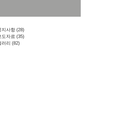
공지사항
(28)
게시물 28개
보도자료
(35)
게시물 35개
갤러리
(82)
게시물 82개