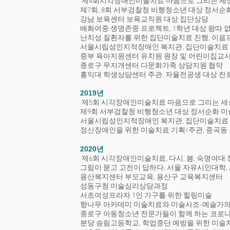
제4회시각장애인미술치료 마음으로 그리는 세상
제7회, 8회 서부검찰청 비행청소년 대상 정서순
강남 보육센터 보육교직원 대상 집단상담
배화여중 생명존중 프로젝트, 1학년 대상 왕따
난치성 질환자를 위한 집단미술치료 진행, 이음
서울시립성인지적장애인 복지관, 집단미술치료
중부 육아지원센터 유치원 원장 및 어린이집교
종로구 무지개센터 다문화가족 상담지원 협약
홍익대 학생상담센터 주관, 자율전공생 대상 진
2019년
제5회 시각장애인미술치료 마음으로 그리는 세
제9회 서부검찰청 비행청소년 대상 정서순화 미
서울시립성인지적장애인 복지관, 집단미술치료
정신장애인을 위한 미술치료 기획/주관, 중곡동
2020년
제6회 시각장애인미술치료, 다시, 봄, 숙명여대
그림이 묻고 고전이 답하다, 서울 자유시민대학
용산복지센터 부모교육, 용산구 교육복지센터
성동구청 미술심리상담과정
서초여성프라자 1인 가구를 위한 힐링미술
향나무 아카데미 미술치료와 미술사조-예술가의
종로구 아동청소년 전문가들이 함께 하는 코로
분당 송림고등학교, 학업중단 예방을 위한 미술