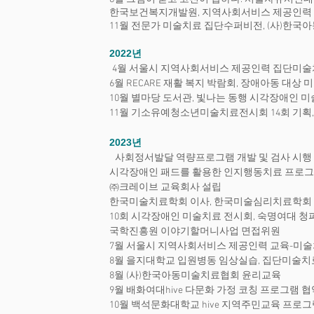
한국보건복지개발원, 지역사회서비스 제공인력
11월 전문가 미술치료 집단수퍼비전, (사)한
2022년
4월 서울시 지역사회서비스 제공인력 집단미술
6월 RECARE 재활 복지 박람회, 장애아동 대상
10월 별마당 도서관, 빛나는 동행 시각장애인
11월 기소유예청소년미술치료전시회 14회 기획,
2023
년
사회정서발달 역량프로그램 개발 및 검사 시행
시각장애인 패드를 활용한 인지행동치료 프로그램
㈜크레이브 교육회사 설립
한국미술치료학회 이사, 한국미술심리치료학회
10회 시각장애인 미술치료 전시회, 숙명여대 
국학진흥원 이야기할머니사업 면접위원
7월 서울시 지역사회서비스 제공인력 교육-미
8월 을지대학교 입원병동 임상실습, 집단미술치
8월 (사)한국아동미술치료협회 윤리교육
9월 배화여대hive 다문화 가정 코칭 프로그램 협
10월 백석문화대학교 hive 지역주민교육 프로그