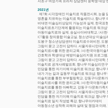
서초구 여성가족 프라자 상담센터 중학생 대상 
2021년
제7회 시각장애인 미술치료 작품전시회, 눈을 담다
영혼을 치유하는 미술치료 학술세미나, 향나무 
비대면 미술심리상담의 가능성과 실제, 한국
미술치료초기단계에 활용되는 미술치료 워크샵1
아동미술치료와 실제, 숭실사이버대학교, (사
ICT활용 창의융합 미술교실, 청소년대상 미술심
도봉구 청소년상담센터 미술치료수퍼비전, 도
그림이 묻고 고전이 답하다. 서울자유시민대학,
미술치료사를 위한 윤리교육, (사)한국아동미
간호학과 학생대상 예방미술심리지원 프로그램,
그림이 묻고 고전이 답하다. 서울자유시민대학,
미술치료 공개사례발표회, 향나무 미술심리연
민담을 통한 자기이해 미술치료 워크샵, 향나무
내가 가는 길과 길동무 미술치료 워크샵, 향나
미술치료를 통한 부부힐링학교, 강동구다문화
미술치료사를 위한 윤리교육, (사)한국아동미
미술치료를 통한 아빠학교, 강동구 다문화가족
그림이 묻고 고전이 답하다. 서울자유시민대학,
민담을 통한 자기이해 미술치료 워크샵, 향나무
미술치료 일지 작성법 특강, 향나무아카데미
아동청소년 성착취 피해와 실태 및 쟁점과 미래