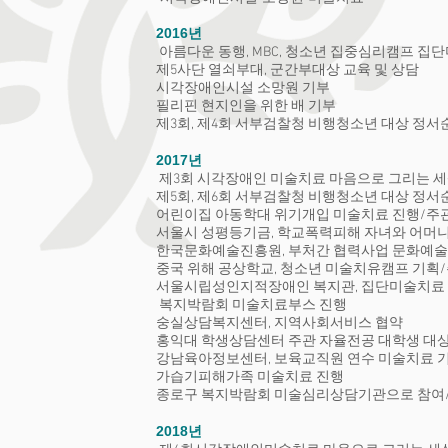
2016년
아름다운 동행, MBC, 청소년 집중심리캠프 집
제5사단 열쇠부대, 군간부대상 교육 및 상담
시각장애인시설 소망원 기부
필리핀 현지인을 위한 배 기부
제3회, 제4회 서부검찰청 비행청소년 대상 정
2017년
제3회 시각장애인 미술치료 마음으로 그리는 세
제5회, 제6회 서부검찰청 비행청소년 대상 정
어린이집 아동학대 위기개입 미술치료 진행/주
서울시 성평등기금, 학교폭력피해 자녀와 어머니를
한국문화예술진흥원, 부처간 협력사업 문화예술
중국 위해 공상학교, 청소년 미술치유캠프 기획
서울시립성인지적장애인 복지관, 집단미술치료 
복지박람회 미술치료부스 진행
숭실상담복지센터, 지역사회서비스 협약
홍익대 학생상담센터 주관 자율전공 대학생 대
강남육아정보센터, 보육교직원 연수 미술치료 
가습기피해가족 미술치료 진행
종로구 복지박람회 미술심리상담기관으로 참여
2018년