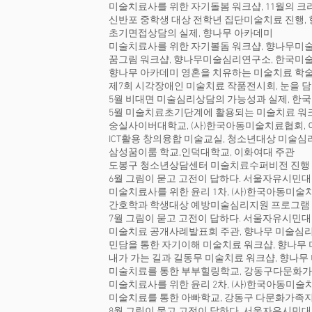
미술치료사를 위한 자기돌봄 워크샵, 11월의 크
신반포 중학생 대상 전학년 집단미술치료 진행
초기면접상담의 실제, 향나무 아카데미
미술치료사를 위한 자기볼돔 워크샵, 향나무미
꿈그림 워크샵, 향나무미술심리연구소, 한국
향나무 아카데미 영혼을 치유하는 미술치료 학술
제7회 시각장애인 미술치료 작품전시회, 눈을 담다,
5월 비대면 미술심리상담의 가능성과 실제, 
5월 미술치료초기단계에 활용되는 미술치료 워
숭실사이버대학교, (사)한국아동미술치료협회, 
ICT활용 창의융합 미술교실, 청소년대상 미술심
삼성꿈이룸 학교,인덕대학교, 이화여대 주관
도봉구 청소년상담센터 미술치료수퍼비전 진행
6월 그림이 묻고 고전이 답하다. 서울자유시민대
미술치료사를 위한 윤리 1차, (사)한국아동미술
간호학과 학생대상 예방미술심리지원 프로그램 
7월 그림이 묻고 고전이 답하다. 서울자유시민대
미술치료 공개사례발표회 주관, 향나무 미술심
민담을 통한 자기이해 미술치료 워크샵, 향나무
내가 가는 길과 길동무 미술치료 워크샵, 향나
미술치료를 통한 부부힐링학교, 강동구다문화가
미술치료사를 위한 윤리 2차, (사)한국아동미술
미술치료를 통한 아빠학교, 강동구 다문화가족지
8월 그림이 묻고 고전이 답하다. 서울자유시민대