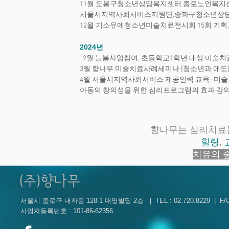
11월 도봉구청소년상담복지센터,종로노인복지
서울시지역사회서비스지원단,송파구청소년상담
12월 기소유예청소년미술치료전시회 15회 기획,
2024
년
2월 늘봄사업참여, 초등학교1학년 대상 미술치
3월 향나무 미술치료사례세미나 [청소년과 애도
4월 서울시지역사회서비스 제공인력 교육- 미
아동의 창의성을 위한 심리프로그램의 효과 강의
향나무는 심리치료를
힐링
,
치유의 
서울시 종로구 내자동 128-1 대영빌딩 2층 | TEL : 02.720.8229 | FAX 
사업자등록번호 : 101-86-62356