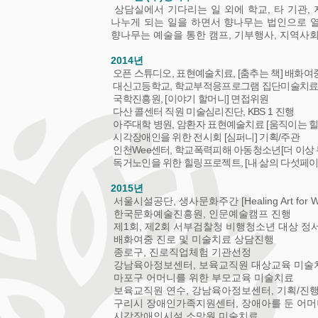
상담실에서 기다리는 일 외에 학교, 타 기관
나누게 되는 일을 하면서 향나무는 법인으로 열
향나무는 예술을 통한 캠프, 기부행사, 지역사
2014년
오픈 스튜디오, 표현예술치료, [춤추는 책] 배화여
대신고등학교, 학교부적응프로그램 집단미술치료 
국학진흥원, [이야기 할머니] 면접위원
다산 콜센터 직원 미술심리진단, KBS 1 진행
아주대학 병원, 암환자 표현예술치료 [움직이는 힐
시각장애인을 위한 전시회 [심퍼니] 기획/주관
인천Wee센터, 학교폭력피해 아동청소년[더 이상 
독거노인을 위한 힐링프로젝트, [내 삶의 다섯페이
2015년
서울시설공단, 생사문화주간 [Healing Art for W
한국문화예술진흥원, 인문예술캠프 진행
제1회, 제2회 서부검찰청 비행청소년 대상 
배화여중 진로 및 미술치료 상담진행
종로구, 진로직업체험 기관선정
강남육아정보센터, 보육교직원 대상교육 미술
마포구 어머니를 위한 부모교육 미술치료
보육교직원 연수, 강남육아정보센터, 기획/진
구리시 장애인가족지원센터, 장애아를 둔 어
시각장애인시설 소망원 미술치료