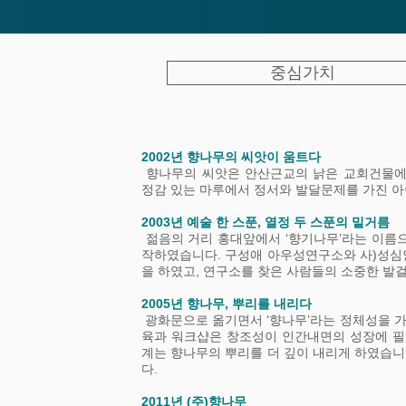
중심가치
2002년 향나무의 씨앗이 움트다
향나무의 씨앗은 안산근교의 낡은 교회건물에
정감 있는 마루에서 정서와 발달문제를 가진 
2003년 예술 한 스푼, 열정 두 스푼의 밑거름
젊음의 거리 홍대앞에서 ‘향기나무’라는 이름
작하였습니다. 구성애 아우성연구소와 사)성
을 하였고, 연구소를 찾은 사람들의 소중한 발
2005년 향나무, 뿌리를 내리다
광화문으로 옮기면서 ‘향나무’라는 정체성을 가지
육과 워크샵은 창조성이 인간내면의 성장에 필
계는 향나무의 뿌리를 더 깊이 내리게 하였습니
다.
2011년 (주)향나무