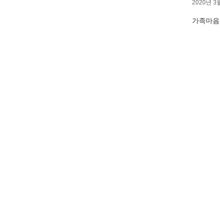
최재필 작가도 참여합니다. 오가지 못하는 분들을 위해...
2020년 3
가족마음