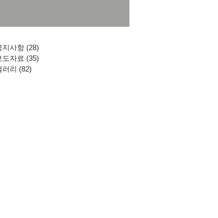
공지사항
(28)
게시물 28개
보도자료
(35)
게시물 35개
갤러리
(82)
게시물 82개