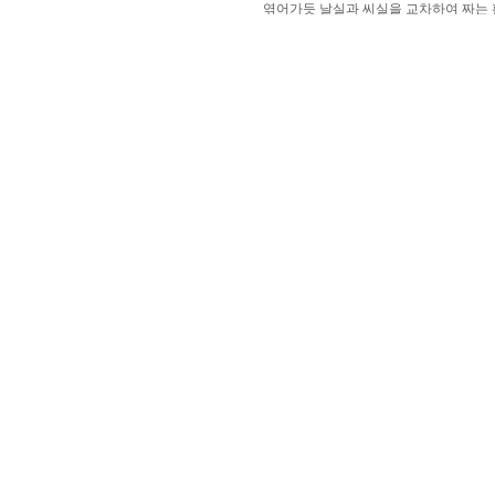
엮어가듯 날실과 씨실을 교차하여 짜는 활동으로 집중하고
성취감이 생기는 시간을 가졌습니다.