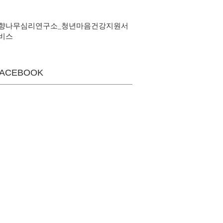
향나무심리연구소_청년마음건강지원서
비스
FACEBOOK