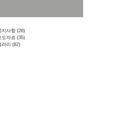
공지사항
(28)
게시물 28개
보도자료
(35)
게시물 35개
갤러리
(82)
게시물 82개