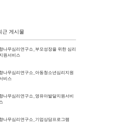
최근 게시물
향나무심리연구소_부모성장을 위한 심리
지원서비스
향나무심리연구소_아동청소년심리지원
서비스
향나무심리연구소_영유아발달지원서비
스
향나무심리연구소_기업상담프로그램