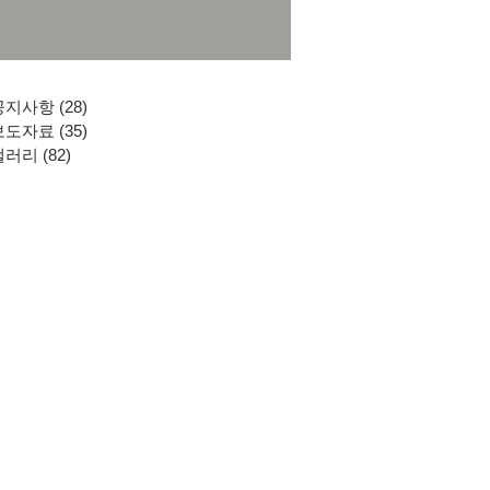
공지사항
(28)
게시물 28개
보도자료
(35)
게시물 35개
갤러리
(82)
게시물 82개