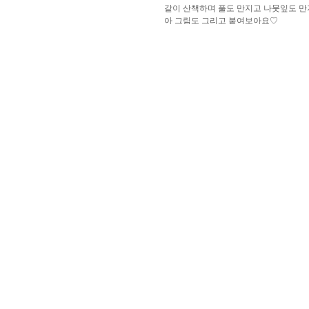
같이 산책하며 풀도 만지고 나뭇잎도 만져보아요
아 그림도 그리고 붙여보아요♡