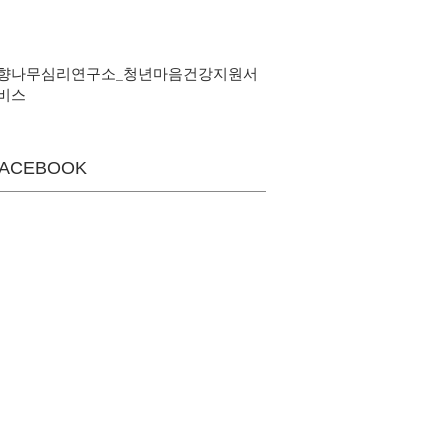
향나무심리연구소_청년마음건강지원서
비스
FACEBOOK