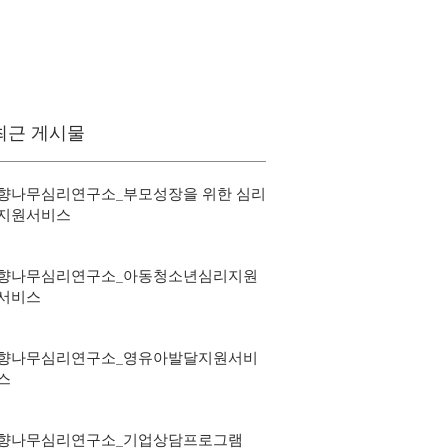
최근 게시물
향나무심리연구소_부모성장을 위한 심리
지원서비스
향나무심리연구소_아동청소년심리지원
서비스
향나무심리연구소_영유아발달지원서비
스
향나무심리연구소_기업상담프로그램