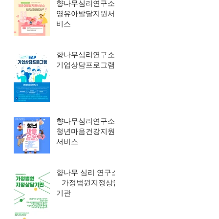
향나무심리연구소_
영유아발달지원서
비스
향나무심리연구소_
기업상담프로그램
향나무심리연구소_
청년마음건강지원
서비스
향나무 심리 연구소
_ 가정법원지정상담
기관