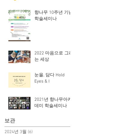
향나무 10주년 기념
학술세미나
2022 마음으로 그리
는 세상
눈을, 담다 Hold
Eyes & I
2021년 향나무아카
데미 학술세미나
보관
2024년 3월
(6)
게시물 6개