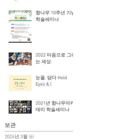
향나무 10주년 기념
학술세미나
2022 마음으로 그리
는 세상
눈을, 담다 Hold
Eyes & I
2021년 향나무아카
데미 학술세미나
보관
2024년 3월
(6)
게시물 6개