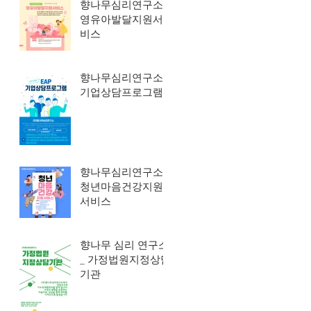
향나무심리연구소_
영유아발달지원서
비스
향나무심리연구소_
기업상담프로그램
향나무심리연구소_
청년마음건강지원
서비스
향나무 심리 연구소
_ 가정법원지정상담
기관